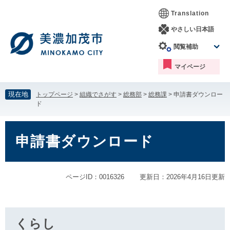
ペ
メ
Translation
ー
ニ
ジ
ュ
やさしい日本語
の
ー
閲覧補助
先
を
頭
飛
マイページ
で
ば
す。
し
て
現在地
トップページ
>
組織でさがす
>
総務部
>
総務課
>
申請書ダウンロー
本
ド
文
へ
本
文
申請書ダウンロード
ページID：0016326
更新日：2026年4月16日更新
くらし