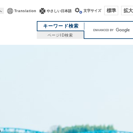
標準
拡大
文字サイズ
へ
Translation
やさしい日本語
キ
キーワード検索
ー
ページID検索
ワ
ー
ド
検
索