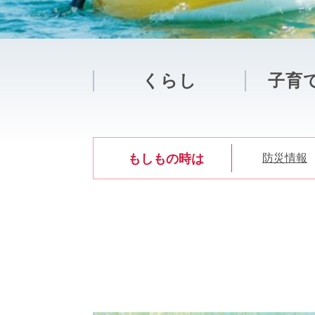
くらし
子育
本
もしもの時は
防災情報
文