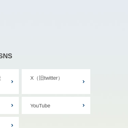
NS
役
X（旧twitter）
YouTube