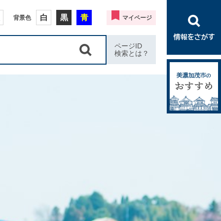
白
黒
青
背景色
マイページ
ページID
検索とは？