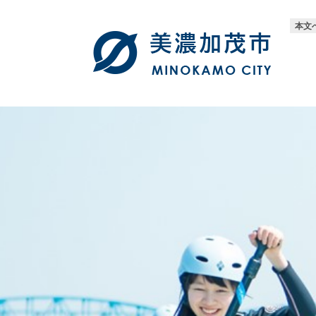
ペ
メ
ー
ニ
本文
ジ
ュ
の
ー
先
を
頭
飛
で
ば
す。
し
て
本
文
へ