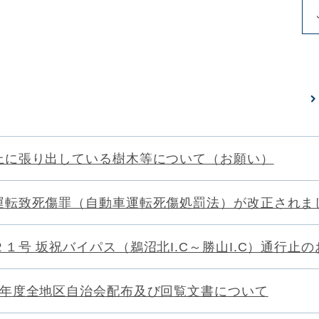
上に張り出している樹木等について（お願い）
運転致死傷罪（自動車運転死傷処罰法）が改正されま
２１号 坂祝バイパス（鵜沼北I.C～勝山I.C）通行止
8年度全地区自治会配布及び回覧文書について