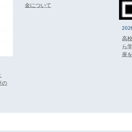
金について
20
高
ら
座
ま
座の