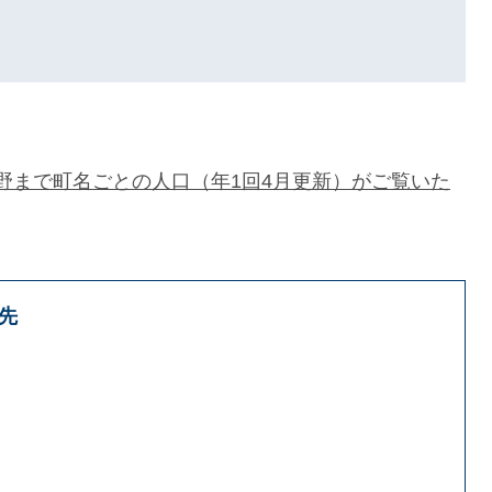
野まで町名ごとの人口（年1回4月更新）がご覧いた
先