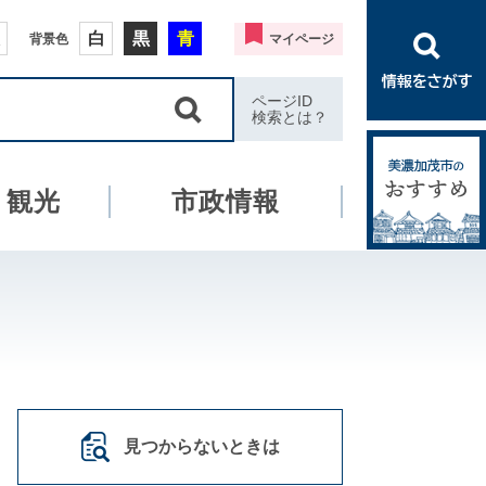
白
黒
青
背景色
マイページ
ページID
検索とは？
・観光
市政情報
見つからないときは