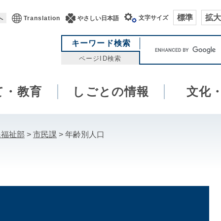
標準
拡大
文字サイズ
へ
Translation
やさしい日本語
キ
キーワード検索
ー
ページID検索
ワ
ー
て・教育
しごとの情報
ド
文化
検
索
民福祉部
>
市民課
>
年齢別人口