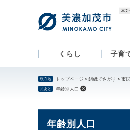
ペ
メ
ー
ニ
本文
ジ
ュ
の
ー
先
を
頭
飛
で
ば
す。
し
くらし
子育
て
本
文
現在地
トップページ
>
組織でさがす
>
市
へ
足あと
年齢別人口
本
文
年齢別人口