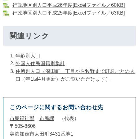
行政地区別人口平成26年度[Excelファイル／60KB]
行政地区別人口平成25年度[Excelファイル／63KB]
関連リンク
年齢別人口
外国人住民国籍別集計
住所別人口（深田町一丁目から牧野まで町名ごとの人
口（年1回4月更新）がご覧いただけます）
このページに関するお問い合わせ先
市民福祉部
市民課
代表
〒505-8606
美濃加茂市太田町3431番地1