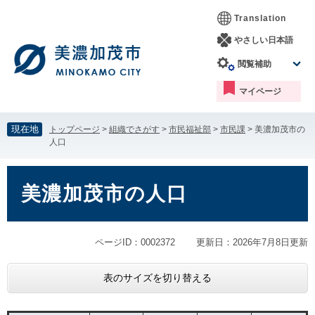
ペ
メ
Translation
ー
ニ
ジ
ュ
やさしい日本語
の
ー
閲覧補助
先
を
頭
飛
マイページ
で
ば
す。
し
て
現在地
トップページ
>
組織でさがす
>
市民福祉部
>
市民課
>
美濃加茂市の
本
人口
文
へ
本
文
美濃加茂市の人口
ページID：0002372
更新日：2026年7月8日更新
表のサイズを切り替える