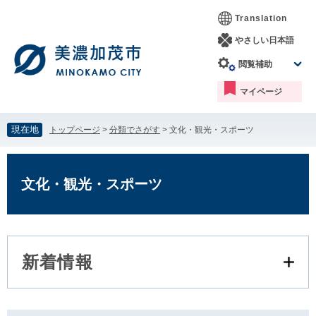
ペ
メ
Translation
ー
ニ
ジ
ュ
やさしい日本語
の
ー
閲覧補助
先
を
頭
飛
マイページ
で
ば
す。
し
て
現在地
トップページ
>
分類でさがす
>
文化・観光・スポーツ
本
文
本
へ
文
文化・観光・スポーツ
新着情報