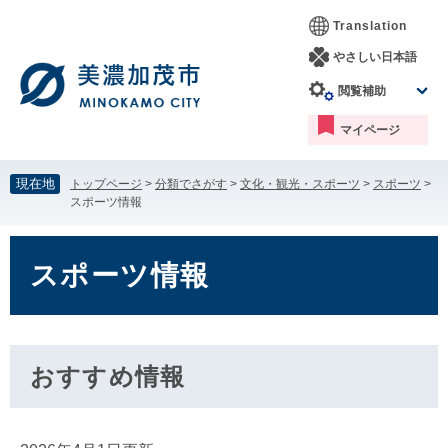
ペ
メ
Translation
ー
ニ
ジ
ュ
やさしい日本語
の
ー
閲覧補助
先
を
頭
飛
マイページ
で
ば
す。
し
て
現在地
トップページ
>
分類でさがす
>
文化・観光・スポーツ
>
スポーツ
>
本
スポーツ情報
文
へ
本
文
スポーツ情報
おすすめ情報