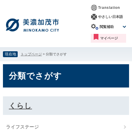
ペ
メ
Translation
ー
ニ
ジ
ュ
やさしい日本語
の
ー
閲覧補助
先
を
頭
飛
マイページ
で
ば
す。
し
て
現在地
トップページ
>
分類でさがす
本
文
本
へ
文
分類でさがす
くらし
ライフステージ