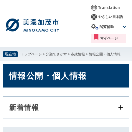
ペ
メ
Translation
ー
ニ
ジ
ュ
やさしい日本語
の
ー
閲覧補助
先
を
頭
飛
マイページ
で
ば
す。
し
て
現在地
トップページ
>
分類でさがす
>
市政情報
>
情報公開・個人情報
本
文
本
へ
文
情報公開・個人情報
新着情報