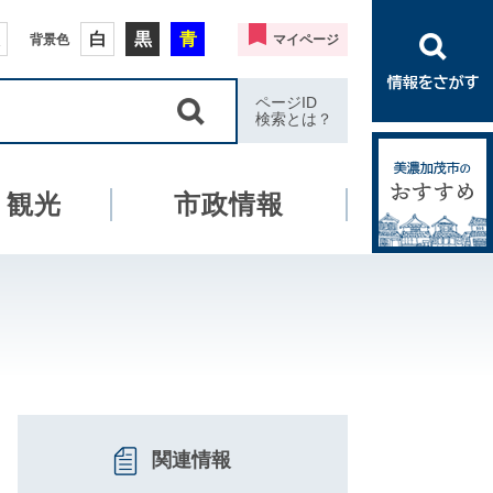
白
黒
青
背景色
マイページ
ページID
検索とは？
・観光
市政情報
関連情報