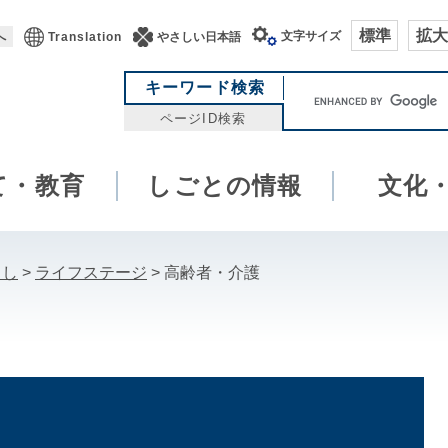
標準
拡大
文字サイズ
へ
Translation
やさしい日本語
キ
キーワード検索
ー
ページID検索
ワ
ー
て・教育
しごとの情報
ド
文化
検
索
らし
>
ライフステージ
>
高齢者・介護