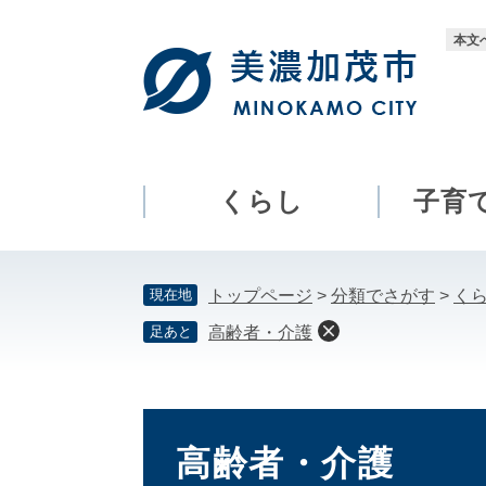
ペ
メ
ー
ニ
本文
ジ
ュ
の
ー
先
を
頭
飛
で
ば
す。
し
くらし
子育
て
本
文
現在地
トップページ
>
分類でさがす
>
く
へ
足あと
高齢者・介護
本
文
高齢者・介護