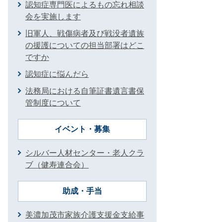
認知症専門医によるもの忘れ相談
会を実施します
旧軍人、戦傷病者及び戦没者遺族
の援護についての担当部署はどこ
ですか
認知症に悩んだら
法務局における自筆証書遺言書保
管制度について
イベント・募集
シルバー人材センター・老人クラ
ブ（健寿連合会）
助成・手当
美濃加茂市家族介護支援金支給事