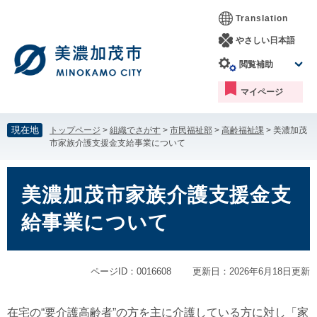
ペ
メ
Translation
ー
ニ
ジ
ュ
やさしい日本語
の
ー
閲覧補助
先
を
頭
飛
マイページ
で
ば
す。
し
て
現在地
トップページ
>
組織でさがす
>
市民福祉部
>
高齢福祉課
>
美濃加茂
本
市家族介護支援金支給事業について
文
へ
本
文
美濃加茂市家族介護支援金支
給事業について
ページID：0016608
更新日：2026年6月18日更新
在宅の“要介護高齢者”の方を主に介護している方に対し「家