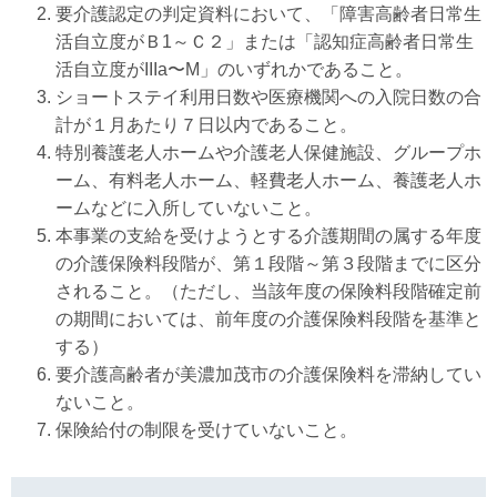
要介護認定の判定資料において、「障害高齢者日常生
活自立度がＢ1～Ｃ２」または「認知症高齢者日常生
活自立度がIIIa〜M」のいずれかであること。
ショートステイ利用日数や医療機関への入院日数の合
計が１月あたり７日以内であること。
特別養護老人ホームや介護老人保健施設、グループホ
ーム、有料老人ホーム、軽費老人ホーム、養護老人ホ
ームなどに入所していないこと。
本事業の支給を受けようとする介護期間の属する年度
の介護保険料段階が、第１段階～第３段階までに区分
されること。（ただし、当該年度の保険料段階確定前
の期間においては、前年度の介護保険料段階を基準と
する）
要介護高齢者が美濃加茂市の介護保険料を滞納してい
ないこと。
保険給付の制限を受けていないこと。