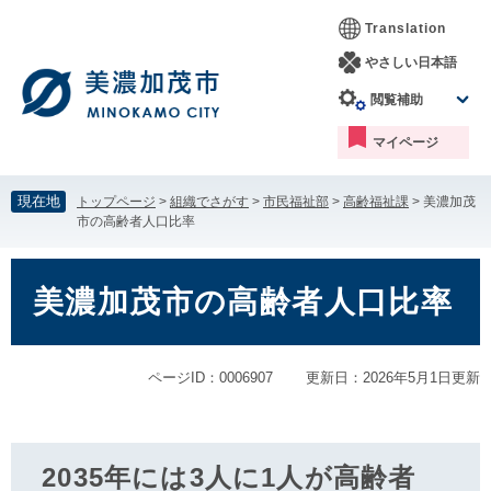
ペ
メ
Translation
ー
ニ
ジ
ュ
やさしい日本語
の
ー
閲覧補助
先
を
頭
飛
マイページ
で
ば
す。
し
て
現在地
トップページ
>
組織でさがす
>
市民福祉部
>
高齢福祉課
>
美濃加茂
本
市の高齢者人口比率
文
へ
本
文
美濃加茂市の高齢者人口比率
ページID：0006907
更新日：2026年5月1日更新
2035年には3人に1人が高齢者