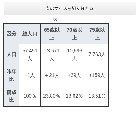
表のサイズを切り替える
表1
65歳以
70歳以
75歳以
区分
総人口
上
上
上
57,451
13,671
10,696
人口
7,763人
人
人
人
昨年
−1人
＋21人
+39人
+159人
比
構成
100％
23.80％
18.62％
13.51％
比