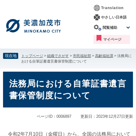
ペ
メ
Translation
ー
ニ
ジ
ュ
やさしい日本語
の
ー
閲覧補助
先
を
頭
飛
マイページ
で
ば
す。
し
て
現在地
トップページ
>
組織でさがす
>
市民福祉部
>
高齢福祉課
>
法務局に
本
おける自筆証書遺言書保管制度について
文
へ
本
文
法務局における自筆証書遺言
書保管制度について
ページID：0006897
更新日：2023年12月27日更新
令和2年7月10日（金曜日）から、全国の法務局において