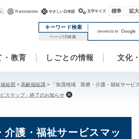
標準
拡大
文字サイズ
へ
Translation
やさしい日本語
キ
キーワード検索
ー
ページID検索
ワ
ー
て・教育
しごとの情報
ド
文化
検
索
民福祉部
>
高齢福祉課
>
「加茂地域 医療・介護・福祉サービ
ビスマップ」終了のお知らせ
・介護・福祉サービスマッ