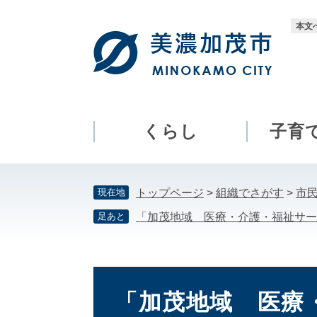
ペ
メ
ー
ニ
本文
ジ
ュ
の
ー
先
を
頭
飛
で
ば
す。
し
くらし
子育
て
本
文
現在地
トップページ
>
組織でさがす
>
市
へ
足あと
「加茂地域 医療・介護・福祉サー
本
文
「加茂地域 医療