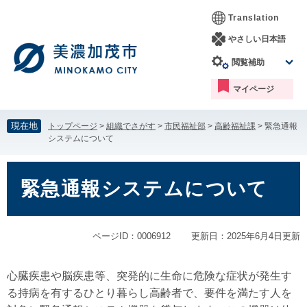
ペ
メ
Translation
ー
ニ
ジ
ュ
やさしい日本語
の
ー
閲覧補助
先
を
頭
飛
マイページ
で
ば
す。
し
て
現在地
トップページ
>
組織でさがす
>
市民福祉部
>
高齢福祉課
>
緊急通報
本
システムについて
文
へ
本
文
緊急通報システムについて
ページID：0006912
更新日：2025年6月4日更新
心臓疾患や脳疾患等、突発的に生命に危険な症状が発生す
る持病を有するひとり暮らし高齢者で、要件を満たす人を