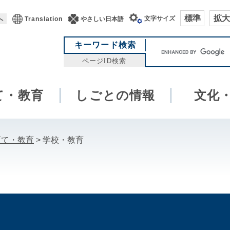
標準
拡大
文字サイズ
へ
Translation
やさしい日本語
キ
キーワード検索
ー
ページID検索
ワ
ー
て・教育
しごとの情報
ド
文化
検
索
育て・教育
>
学校・教育