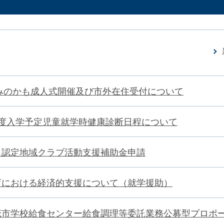
年みのかも成人式開催及び市外在住受付について
年度入学予定児童就学時健康診断日程について
も認定地域クラブ活動支援補助金申請
育における経済的支援について（就学援助）
茂市学校給食センター給食調理等委託業務公募型プロポ