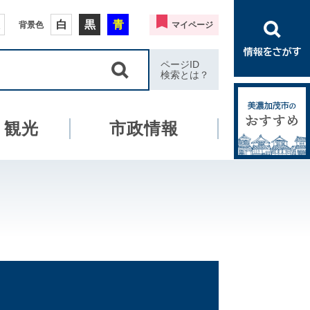
白
黒
青
背景色
マイページ
ページID
検索とは？
・観光
市政情報