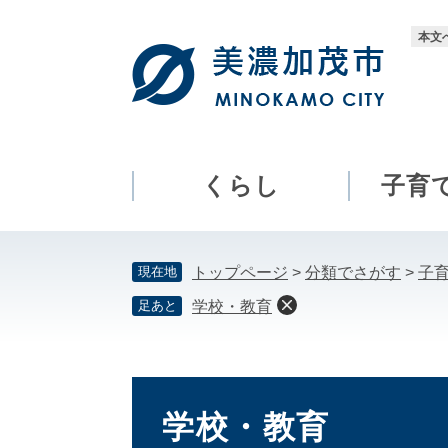
ペ
メ
ー
ニ
本文
ジ
ュ
の
ー
先
を
頭
飛
で
ば
す。
し
くらし
子育
て
本
文
現在地
トップページ
>
分類でさがす
>
子
へ
足あと
学校・教育
本
文
学校・教育