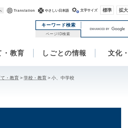
標準
拡大
文字サイズ
へ
Translation
やさしい日本語
キ
キーワード検索
ー
ページID検索
ワ
ー
て・教育
しごとの情報
ド
文化
検
索
育て・教育
>
学校・教育
>
小、中学校