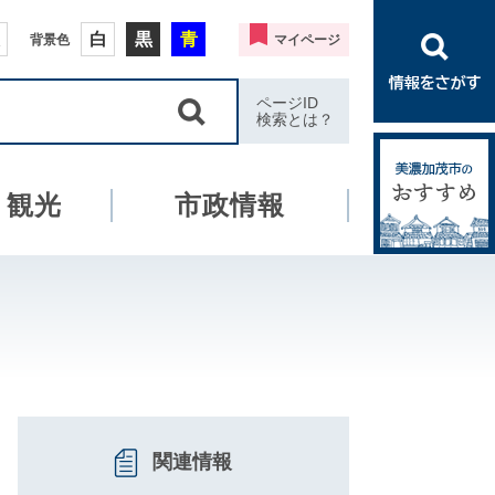
白
黒
青
背景色
マイページ
ページID
検索とは？
・観光
市政情報
関連情報