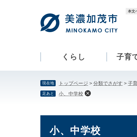
ペ
メ
ー
ニ
本文
ジ
ュ
の
ー
先
を
頭
飛
で
ば
す。
し
くらし
子育
て
本
文
現在地
トップページ
>
分類でさがす
>
子
へ
足あと
小、中学校
本
文
小、中学校