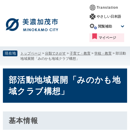
ペ
メ
Translation
ー
ニ
ジ
ュ
やさしい日本語
の
ー
閲覧補助
先
を
頭
飛
マイページ
で
ば
す。
し
て
現在地
トップページ
>
分類でさがす
>
子育て・教育
>
学校・教育
>
部活動
本
地域展開「みのかも地域クラブ構想」
文
へ
本
文
部活動地域展開「みのかも地
域クラブ構想」
基本情報