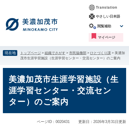
ペ
メ
Translation
ー
ニ
ジ
ュ
やさしい日本語
の
ー
閲覧補助
先
を
頭
飛
マイページ
で
ば
す。
し
て
現在地
トップページ
>
組織でさがす
>
市民協働部
>
ひとづくり課
>
美濃加
本
茂市生涯学習施設（生涯学習センター・交流センター）のご案内
文
へ
本
文
美濃加茂市生涯学習施設（生
涯学習センター・交流セン
ター）のご案内
ページID：0020431
更新日：2026年3月31日更新