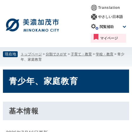
ペ
メ
Translation
ー
ニ
ジ
ュ
やさしい日本語
の
ー
閲覧補助
先
を
頭
飛
マイページ
で
ば
す。
し
て
現在地
トップページ
>
分類でさがす
>
子育て・教育
>
学校・教育
>
青少
本
年、家庭教育
文
へ
本
文
青少年、家庭教育
基本情報