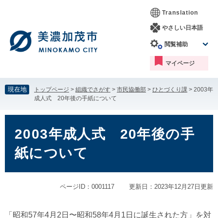
ペ
メ
Translation
ー
ニ
ジ
ュ
やさしい日本語
の
ー
閲覧補助
先
を
頭
飛
マイページ
で
ば
す。
し
て
現在地
トップページ
>
組織でさがす
>
市民協働部
>
ひとづくり課
>
2003年
本
成人式 20年後の手紙について
文
へ
本
文
2003年成人式 20年後の手
紙について
ページID：0001117
更新日：2023年12月27日更新
「昭和57年4月2日〜昭和58年4月1日に誕生された方」を対