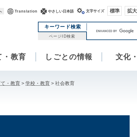
標準
拡大
文字サイズ
へ
Translation
やさしい日本語
キ
キーワード検索
ー
ページID検索
ワ
ー
て・教育
しごとの情報
ド
文化
検
索
育て・教育
>
学校・教育
>
社会教育