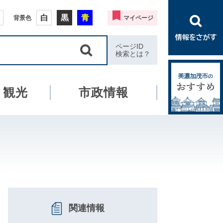
白
黒
青
背景色
マイページ
ページID
検索とは？
・観光
市政情報
関連情報