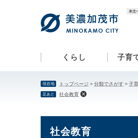
ペ
メ
ー
ニ
本文
ジ
ュ
の
ー
先
を
頭
飛
で
ば
す。
し
くらし
子育
て
本
文
現在地
トップページ
>
分類でさがす
>
子
へ
足あと
社会教育
本
文
社会教育