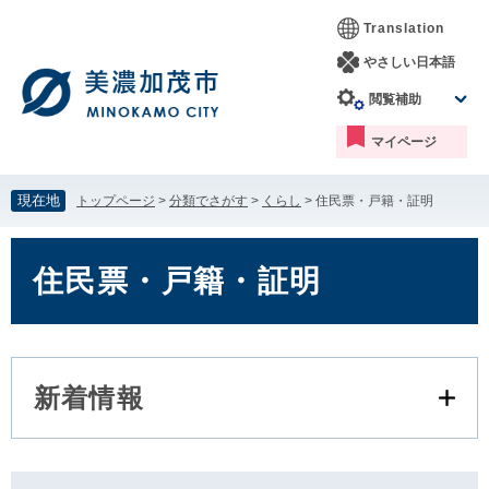
ペ
メ
Translation
ー
ニ
ジ
ュ
やさしい日本語
の
ー
閲覧補助
先
を
頭
飛
マイページ
で
ば
す。
し
て
現在地
トップページ
>
分類でさがす
>
くらし
>
住民票・戸籍・証明
本
文
本
へ
文
住民票・戸籍・証明
新着情報