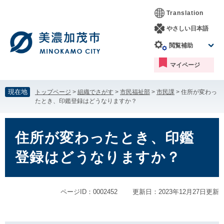
ペ
メ
Translation
ー
ニ
ジ
ュ
やさしい日本語
の
ー
閲覧補助
先
を
頭
飛
マイページ
で
ば
す。
し
て
現在地
トップページ
>
組織でさがす
>
市民福祉部
>
市民課
>
住所が変わっ
本
たとき、印鑑登録はどうなりますか？
文
へ
本
文
住所が変わったとき、印鑑
登録はどうなりますか？
ページID：0002452
更新日：2023年12月27日更新