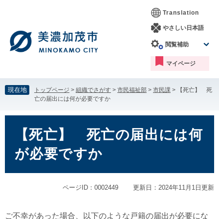
ペ
メ
Translation
ー
ニ
ジ
ュ
やさしい日本語
の
ー
閲覧補助
先
を
頭
飛
マイページ
で
ば
す。
し
て
現在地
トップページ
>
組織でさがす
>
市民福祉部
>
市民課
>
【死亡】 死
本
亡の届出には何が必要ですか
文
へ
本
文
【死亡】 死亡の届出には何
が必要ですか
ページID：0002449
更新日：2024年11月1日更新
ご不幸があった場合、以下のような戸籍の届出が必要にな