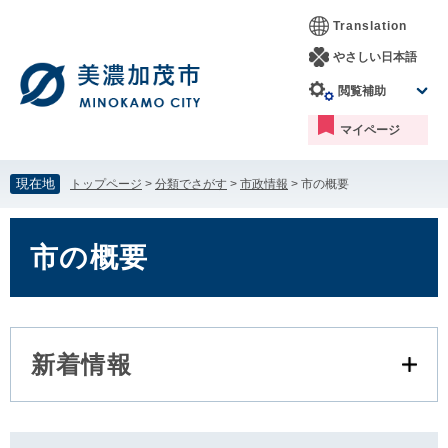
ペ
メ
Translation
ー
ニ
ジ
ュ
やさしい日本語
の
ー
閲覧補助
先
を
頭
飛
マイページ
で
ば
す。
し
て
現在地
トップページ
>
分類でさがす
>
市政情報
>
市の概要
本
文
本
へ
文
市の概要
新着情報