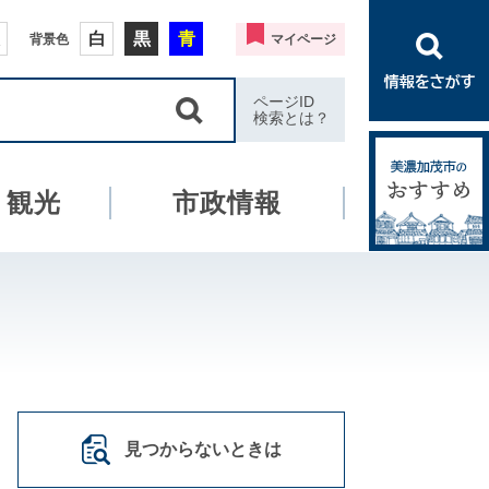
白
黒
青
背景色
マイページ
ページID
検索とは？
・観光
市政情報
見つからないときは