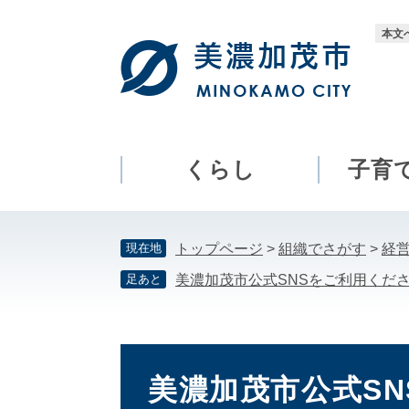
ペ
メ
ー
ニ
本文
ジ
ュ
の
ー
先
を
頭
飛
で
ば
す。
し
くらし
子育
て
本
文
現在地
トップページ
>
組織でさがす
>
経
へ
足あと
美濃加茂市公式SNSをご利用くだ
本
文
美濃加茂市公式S