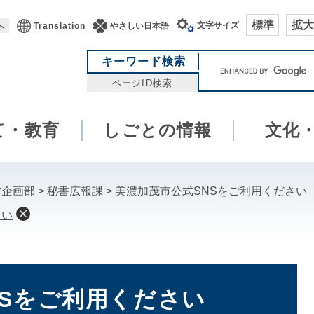
標準
拡大
文字サイズ
へ
Translation
やさしい日本語
キ
キーワード検索
ー
ページID検索
ワ
ー
て・教育
しごとの情報
ド
文化
検
索
営企画部
>
秘書広報課
>
美濃加茂市公式SNSをご利用ください
さい
NSをご利用ください