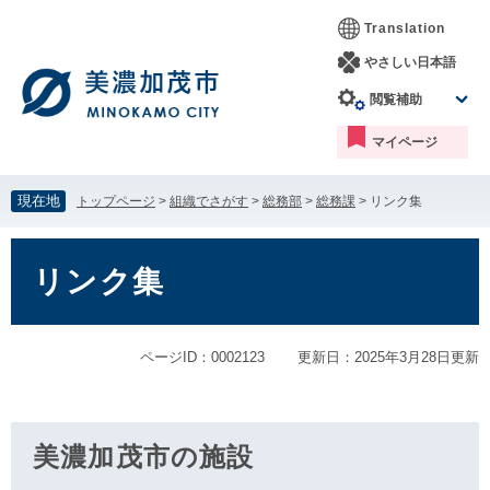
ペ
メ
Translation
ー
ニ
ジ
ュ
やさしい日本語
の
ー
閲覧補助
先
を
頭
飛
マイページ
で
ば
す。
し
て
現在地
トップページ
>
組織でさがす
>
総務部
>
総務課
>
リンク集
本
文
本
へ
文
リンク集
ページID：0002123
更新日：2025年3月28日更新
美濃加茂市の施設