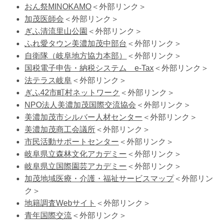
おん祭MINOKAMO
＜外部リンク＞
加茂医師会
＜外部リンク＞
ぎふ清流里山公園
＜外部リンク＞
ふれ愛タウン美濃加茂中部台
＜外部リンク＞
自衛隊（岐阜地方協力本部）
＜外部リンク＞
国税電子申告・納税システム e-Tax
＜外部リンク＞
法テラス岐阜
＜外部リンク＞
ぎふ42市町村ネットワーク
＜外部リンク＞
NPO法人美濃加茂国際交流協会
＜外部リンク＞
美濃加茂市シルバー人材センター
＜外部リンク＞
美濃加茂商工会議所
＜外部リンク＞
市民活動サポートセンター
＜外部リンク＞
岐阜県立森林文化アカデミー
＜外部リンク＞
岐阜県立国際園芸アカデミー
＜外部リンク＞
加茂地域医療・介護・福祉サービスマップ
＜外部リン
ク＞
地籍調査Webサイト
＜外部リンク＞
青年国際交流
＜外部リンク＞