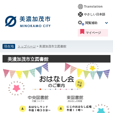
ペ
メ
Translation
ー
ニ
ジ
ュ
やさしい日本語
の
ー
閲覧補助
先
を
頭
飛
マイページ
で
ば
す。
し
て
現在地
トップページ
>
美濃加茂市立図書館
本
文
美濃加茂市立図書館
へ