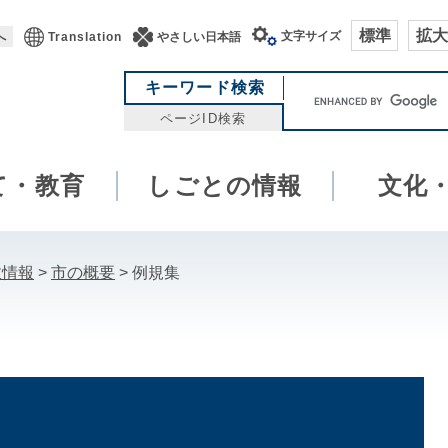
標準
拡大
文字サイズ
へ
Translation
やさしい日本語
キ
キーワード検索
ー
ページID検索
ワ
ー
て・教育
しごとの情報
ド
文化
検
索
政情報
>
市の概要
>
例規集