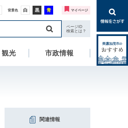
白
黒
青
背景色
マイページ
ページID
検索とは？
・観光
市政情報
関連情報