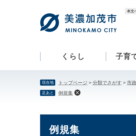
ペ
メ
ー
ニ
本文
ジ
ュ
の
ー
先
を
頭
飛
で
ば
す。
し
くらし
子育
て
本
文
現在地
トップページ
>
分類でさがす
>
市
へ
足あと
例規集
本
文
例規集