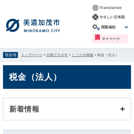
ペ
メ
Translation
ー
ニ
ジ
ュ
やさしい日本語
の
ー
閲覧補助
先
を
頭
飛
マイページ
で
ば
す。
し
て
現在地
トップページ
>
分類でさがす
>
しごとの情報
>
税金（法人）
本
文
本
へ
文
税金（法人）
新着情報