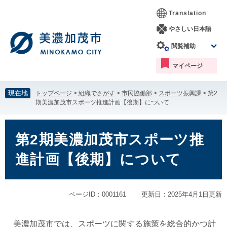
ペ
メ
Translation
ー
ニ
ジ
ュ
やさしい日本語
の
ー
閲覧補助
先
を
頭
飛
マイページ
で
ば
す。
し
て
現在地
トップページ
>
組織でさがす
>
市民協働部
>
スポーツ振興課
>
第2
本
期美濃加茂市スポーツ推進計画【後期】について
文
へ
本
文
第2期美濃加茂市スポーツ推
進計画【後期】について
ページID：0001161
更新日：2025年4月1日更新
美濃加茂市では、スポーツに関する施策を総合的かつ計