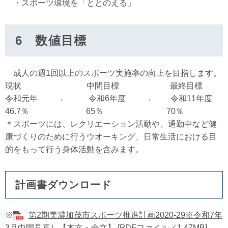
・スポーツ環境を「ととのえる」
6 数値目標
成人の週1回以上のスポーツ実施率の向上を目指します。
現状 中間目標 最終目標
令和元年 → 令和6年度 → 令和11年度
46.7％ 65％ 70％
＊スポーツには、レクリエーション活動や、通勤中など健
康づくりのために行うウオーキング、日常生活における目
的をもって行う身体活動を含みます。
計画書ダウンロード
※
第2期美濃加茂市スポーツ推進計画2020‐29※令和7年
3月中間見直し【本文・全文】 [PDFファイル／1.47MB]