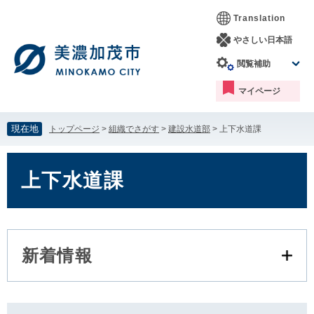
ペ
メ
Translation
ー
ニ
ジ
ュ
やさしい日本語
の
ー
閲覧補助
先
を
頭
飛
マイページ
で
ば
す。
し
て
現在地
トップページ
>
組織でさがす
>
建設水道部
>
上下水道課
本
文
本
へ
文
上下水道課
新着情報