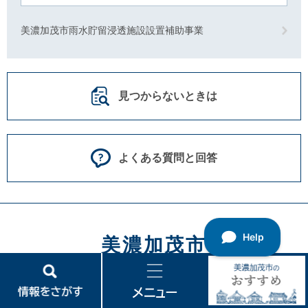
美濃加茂市雨水貯留浸透施設設置補助事業
見つからないときは
よくある質問と回答
美濃加茂市
法人番号8000020212113
情
メ
美
〒505-8606
報
ニ
濃
岐阜県美濃加茂市太田町3431番地1