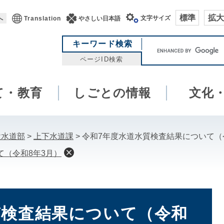
標準
拡大
文字サイズ
へ
Translation
やさしい日本語
キ
キーワード検索
ー
ページID検索
ワ
ー
て・教育
しごとの情報
ド
文化
検
索
設水道部
>
上下水道課
>
令和7年度水道水質検査結果について（
て（令和8年3月）
質検査結果について（令和