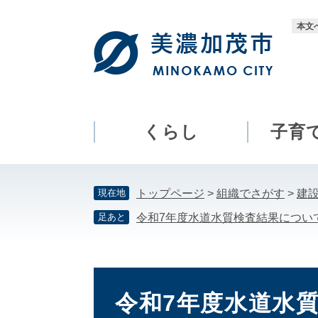
ペ
メ
ー
ニ
本文
ジ
ュ
の
ー
先
を
頭
飛
で
ば
す。
し
くらし
子育
て
本
文
現在地
トップページ
>
組織でさがす
>
建
へ
足あと
令和7年度水道水質検査結果につい
本
文
令和7年度水道水