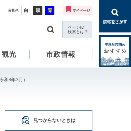
白
黒
青
背景色
マイページ
ページID
検索とは？
・観光
市政情報
令和8年3月）
見つからないときは