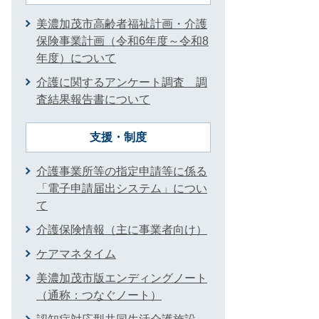
美濃加茂市高齢者福祉計画・介護
保険事業計画（令和6年度～令和8
年度）について
介護に関するアンケート調査 調
査結果報告書について
支援・制度
介護事業所等の指定申請等に係る
「電子申請届出システム」につい
て
介護保険情報（主に事業者向け）
ケアマネタイム
美濃加茂市版エンディングノート
（通称：つなぐノート）