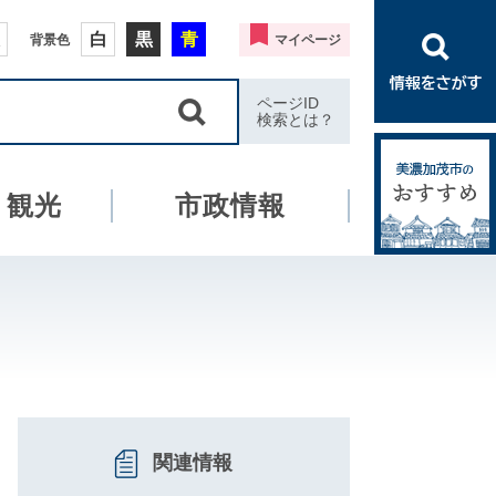
白
黒
青
背景色
マイページ
ページID
検索とは？
・観光
市政情報
関連情報