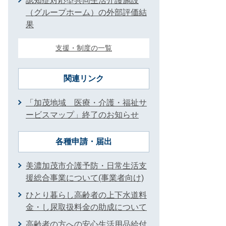
認知症対応型共同生活介護施設
（グループホーム）の外部評価結
果
支援・制度の一覧
関連リンク
「加茂地域 医療・介護・福祉サ
ービスマップ」終了のお知らせ
各種申請・届出
美濃加茂市介護予防・日常生活支
援総合事業について(事業者向け)
ひとり暮らし高齢者の上下水道料
金・し尿取扱料金の助成について
高齢者の方への安心生活用品給付