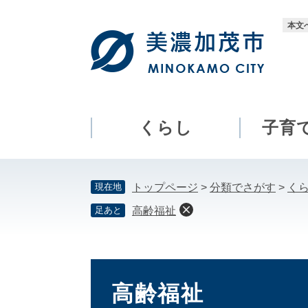
ペ
メ
ー
ニ
本文
ジ
ュ
の
ー
先
を
頭
飛
で
ば
す。
し
くらし
子育
て
本
文
現在地
トップページ
>
分類でさがす
>
く
へ
足あと
高齢福祉
本
文
高齢福祉