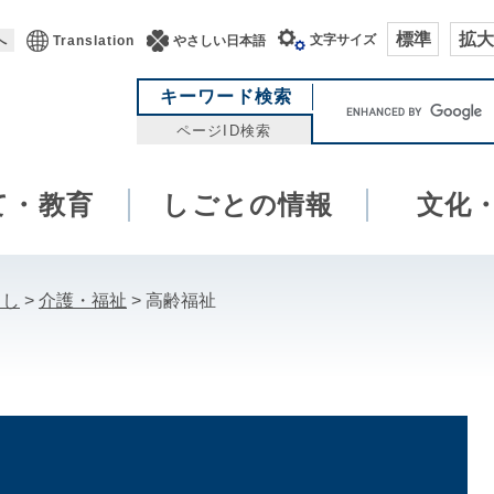
標準
拡大
文字サイズ
へ
Translation
やさしい日本語
キ
キーワード検索
ー
ページID検索
ワ
ー
て・教育
しごとの情報
ド
文化
検
索
らし
>
介護・福祉
>
高齢福祉