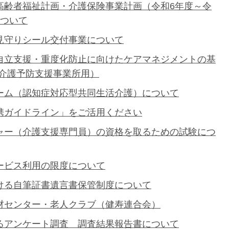
高齢者福祉計画・介護保険事業計画（令和6年度～令
について
見守りシール交付事業について
自立支援・重度化防止に向けたケアマネジメントの基
定介護予防支援事業所用）
ーム（認知症対応型共同生活介護）について
携ガイドライン」をご活用ください
ャー（介護支援専門員）の資格を取るための試験につ
ービス利用の限度について
ける自筆証書遺言書保管制度について
材センター・老人クラブ（健寿連合会）
るアンケート調査 調査結果報告書について