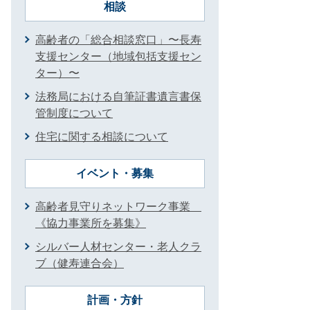
相談
高齢者の「総合相談窓口」〜長寿
支援センター（地域包括支援セン
ター）〜
法務局における自筆証書遺言書保
管制度について
住宅に関する相談について
イベント・募集
高齢者見守りネットワーク事業
《協力事業所を募集》
シルバー人材センター・老人クラ
ブ（健寿連合会）
計画・方針