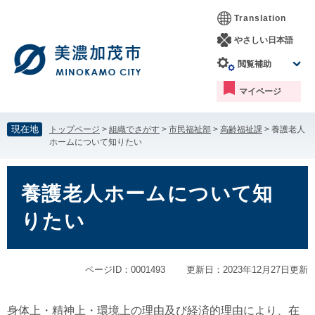
ペ
メ
Translation
ー
ニ
ジ
ュ
やさしい日本語
の
ー
閲覧補助
先
を
頭
飛
マイページ
で
ば
す。
し
て
現在地
トップページ
>
組織でさがす
>
市民福祉部
>
高齢福祉課
>
養護老人
本
ホームについて知りたい
文
へ
本
文
養護老人ホームについて知
りたい
ページID：0001493
更新日：2023年12月27日更新
身体上・精神上・環境上の理由及び経済的理由により、在