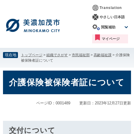
ペ
メ
Translation
ー
ニ
ジ
ュ
やさしい日本語
の
ー
閲覧補助
先
を
頭
飛
マイページ
で
ば
す。
し
て
現在地
トップページ
>
組織でさがす
>
市民福祉部
>
高齢福祉課
>
介護保険
本
被保険者証について
文
へ
本
文
介護保険被保険者証について
ページID：0001489
更新日：2023年12月27日更新
交付について