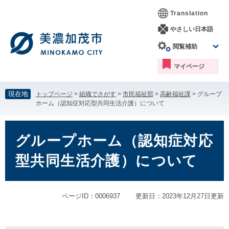
ペ
メ
Translation
ー
ニ
ジ
ュ
やさしい日本語
の
ー
閲覧補助
先
を
頭
飛
マイページ
で
ば
す。
し
て
現在地
トップページ
>
組織でさがす
>
市民福祉部
>
高齢福祉課
>
グループ
本
ホーム（認知症対応型共同生活介護）について
文
へ
本
文
グループホーム（認知症対応
型共同生活介護）について
ページID：0006937
更新日：2023年12月27日更新