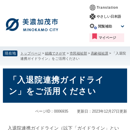
ペ
メ
Translation
ー
ニ
ジ
ュ
やさしい日本語
の
ー
閲覧補助
先
を
頭
飛
マイページ
で
ば
す。
し
て
現在地
トップページ
>
組織でさがす
>
市民福祉部
>
高齢福祉課
>
「入退院
本
連携ガイドライン」をご活用ください
文
へ
本
文
「入退院連携ガイドライ
ン」をご活用ください
ページID：0006935
更新日：2023年12月27日更新
入退院連携ガイドライン（以下「ガイドライン」とい