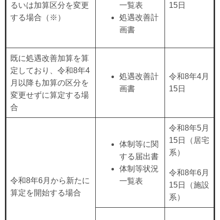
るいは加算区分を変更
一覧表
15日
する場合（※）
処遇改善計
画書
既に処遇改善加算を算
定しており、令和8年4
処遇改善計
令和8年4月
月以降も加算の区分を
画書
15日
変更せずに算定する場
合
令和8年5月
15日（居宅
体制等に関
系）
する届出書
体制等状況
令和8年6月
令和8年6月から新たに
一覧表
15日（施設
算定を開始する場合
系）