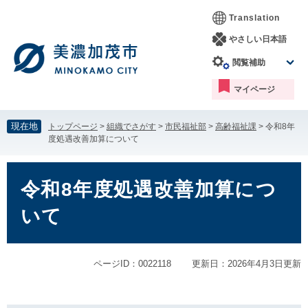
ペ
メ
Translation
ー
ニ
ジ
ュ
やさしい日本語
の
ー
閲覧補助
先
を
頭
飛
マイページ
で
ば
す。
し
て
現在地
トップページ
>
組織でさがす
>
市民福祉部
>
高齢福祉課
>
令和8年
本
度処遇改善加算について
文
へ
本
文
令和8年度処遇改善加算につ
いて
ページID：0022118
更新日：2026年4月3日更新