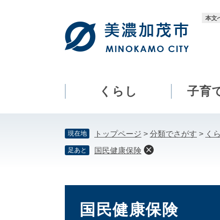
ペ
メ
ー
ニ
本文
ジ
ュ
の
ー
先
を
頭
飛
で
ば
す。
し
くらし
子育
て
本
文
現在地
トップページ
>
分類でさがす
>
く
へ
足あと
国民健康保険
本
文
国民健康保険