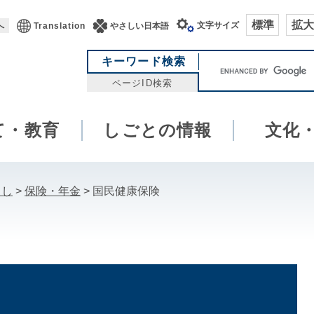
標準
拡大
文字サイズ
へ
Translation
やさしい日本語
キ
キーワード検索
ー
ページID検索
ワ
ー
て・教育
しごとの情報
ド
文化
検
索
らし
>
保険・年金
>
国民健康保険