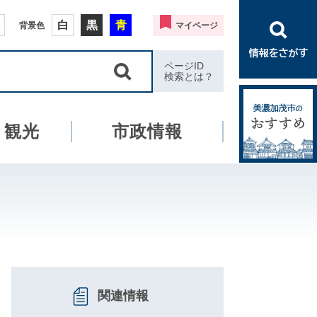
白
黒
青
背景色
マイページ
ページID
検索とは？
・観光
市政情報
関連情報