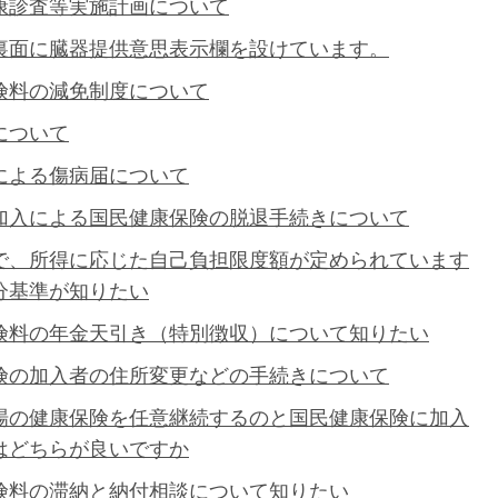
康診査等実施計画について
裏面に臓器提供意思表示欄を設けています。
険料の減免制度について
について
による傷病届について
加入による国民健康保険の脱退手続きについて
で、所得に応じた自己負担限度額が定められています
分基準が知りたい
険料の年金天引き（特別徴収）について知りたい
険の加入者の住所変更などの手続きについて
場の健康保険を任意継続するのと国民健康保険に加入
はどちらが良いですか
険料の滞納と納付相談について知りたい