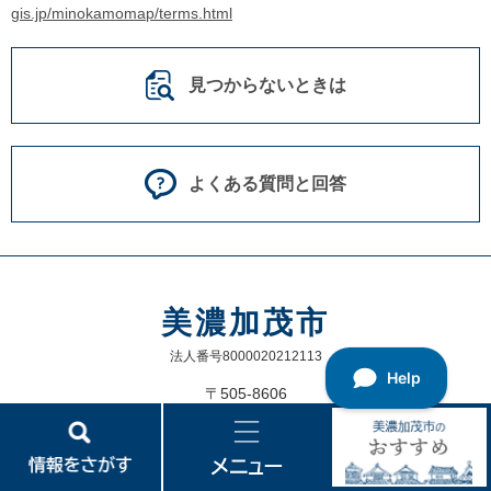
gis.jp/minokamomap/terms.html
見つからないときは
よくある質問と回答
美濃加茂市
法人番号8000020212113
〒505-8606
岐阜県美濃加茂市太田町3431番地1
Tel：0574-25-2111
Fax：0574-25-3917
情
メ
美
報
ニ
濃