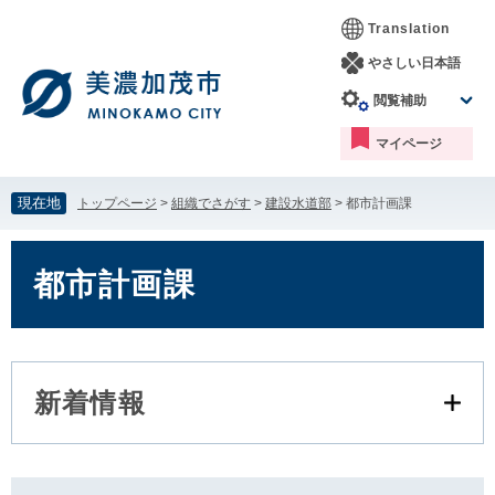
ペ
メ
Translation
ー
ニ
ジ
ュ
やさしい日本語
の
ー
閲覧補助
先
を
頭
飛
マイページ
で
ば
す。
し
て
現在地
トップページ
>
組織でさがす
>
建設水道部
>
都市計画課
本
文
本
へ
文
都市計画課
新着情報