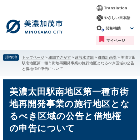
ペ
メ
Translation
ー
ニ
ジ
ュ
やさしい日本語
の
ー
閲覧補助
先
を
頭
飛
マイページ
で
ば
す。
し
て
現在地
トップページ
>
組織でさがす
>
建設水道部
>
都市計画課
>
美濃太田
本
駅南地区第一種市街地再開発事業の施行地区となるべき区域の公告
文
と借地権の申告について
へ
本
文
美濃太田駅南地区第一種市街
地再開発事業の施行地区とな
るべき区域の公告と借地権
の申告について