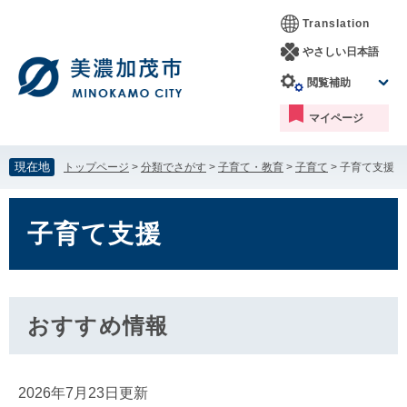
ペ
メ
Translation
ー
ニ
ジ
ュ
やさしい日本語
の
ー
閲覧補助
先
を
頭
飛
マイページ
で
ば
す。
し
て
現在地
トップページ
>
分類でさがす
>
子育て・教育
>
子育て
>
子育て支援
本
文
本
へ
文
子育て支援
おすすめ情報
2026年7月23日更新