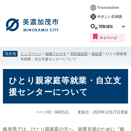
ペ
メ
Translation
ー
ニ
ジ
ュ
やさしい日本語
の
ー
閲覧補助
先
を
頭
飛
マイページ
で
ば
す。
し
て
現在地
トップページ
>
組織でさがす
>
市民福祉部
>
福祉課
>
ひとり親家庭
本
等就業・自立支援センターについて
文
へ
本
文
ひとり親家庭等就業・自立支
援センターについて
ページID：0001511
更新日：2023年12月27日更新
岐阜県では、ひとり親家庭の方へ、就業支援のために『岐