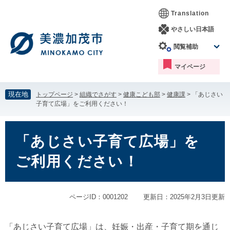
ペ
メ
Translation
ー
ニ
ジ
ュ
やさしい日本語
の
ー
閲覧補助
先
を
頭
飛
マイページ
で
ば
す。
し
て
現在地
トップページ
>
組織でさがす
>
健康こども部
>
健康課
>
「あじさい
本
子育て広場」をご利用ください！
文
へ
本
文
「あじさい子育て広場」を
ご利用ください！
ページID：0001202
更新日：2025年2月3日更新
「あじさい子育て広場」は、妊娠・出産・子育て期を通じ