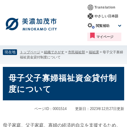
ペ
メ
Translation
ー
ニ
ジ
ュ
やさしい日本語
の
ー
閲覧補助
先
を
頭
飛
マイページ
で
ば
す。
し
て
現在地
トップページ
>
組織でさがす
>
市民福祉部
>
福祉課
>
母子父子寡婦
本
福祉資金貸付制度について
文
へ
本
文
母子父子寡婦福祉資金貸付制
度について
ページID：0001514
更新日：2023年12月27日更新
母子家庭、父子家庭、寡婦の経済的自立を支援するため、