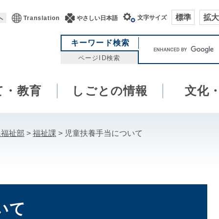
標準
拡大
文字サイズ
へ
Translation
やさしい日本語
キ
キーワード検索
ー
ページID検索
ワ
ー
て・教育
しごとの情報
ド
文化
検
索
民福祉部
>
福祉課
>
児童扶養手当について
いて