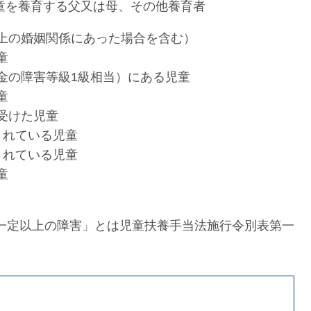
童を養育する父又は母、その他養育者
上の婚姻関係にあった場合を含む）
童
金の障害等級1級相当）にある児童
童
受けた児童
されている児童
されている児童
童
「一定以上の障害」とは児童扶養手当法施行令別表第一