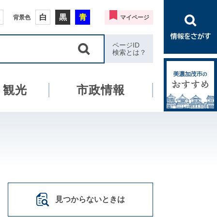
白
黒
青
背景色
マイページ
ページID
検索とは？
・観光
市政情報
見つからないときは