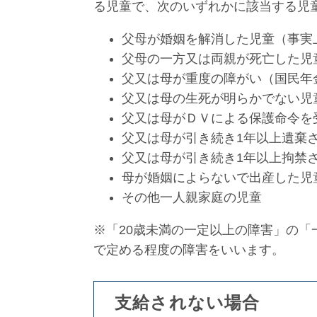
る児童で、次のいずれかに該当する児
父母が婚姻を解消した児童（事実
父母の一方又は両親が死亡した児
父又は母が重度の障がい（国民年
父又は母の生死が明らかでない児
父又は母がＤＶによる保護命令を
父又は母が引き続き1年以上遺棄
父又は母が引き続き1年以上拘禁
母が婚姻によらないで出産した児
その他一人親家庭の児童
※「20歳未満の一定以上の障害」の
で定める程度の障害をいいます。
支給されない場合