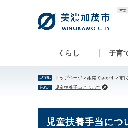
ペ
メ
ー
ニ
本文
ジ
ュ
の
ー
先
を
頭
飛
で
ば
す。
し
くらし
子育
て
本
文
現在地
トップページ
>
組織でさがす
>
市
へ
足あと
児童扶養手当について
本
文
児童扶養手当につ