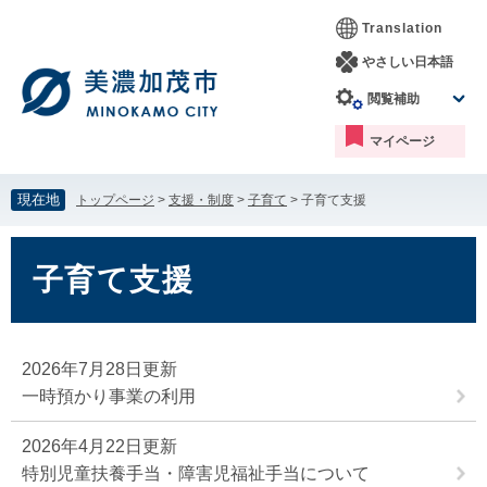
ペ
メ
Translation
ー
ニ
ジ
ュ
やさしい日本語
の
ー
閲覧補助
先
を
頭
飛
マイページ
で
ば
す。
し
て
現在地
トップページ
>
支援・制度
>
子育て
>
子育て支援
本
文
本
へ
文
子育て支援
2026年7月28日更新
一時預かり事業の利用
2026年4月22日更新
特別児童扶養手当・障害児福祉手当について