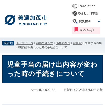
ペ
メ
Translation
ー
ニ
ジ
ュ
やさしい日本語
の
ー
閲覧補助
先
を
頭
飛
マイページ
で
ば
す。
し
て
現在地
トップページ
>
組織でさがす
>
市民福祉部
>
福祉課
>
児童手当の届
本
け出内容が変わった時の手続きについて
文
へ
本
文
児童手当の届け出内容が変わ
った時の手続きについて
ページID：0001521
更新日：2025年7月30日更新