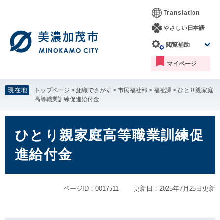
ペ
メ
Translation
ー
ニ
ジ
ュ
やさしい日本語
の
ー
閲覧補助
先
を
頭
飛
マイページ
で
ば
す。
し
て
現在地
トップページ
>
組織でさがす
>
市民福祉部
>
福祉課
>
ひとり親家庭
本
高等職業訓練促進給付金
文
へ
本
文
ひとり親家庭高等職業訓練促
進給付金
ページID：0017511
更新日：2025年7月25日更新